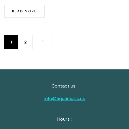
READ MORE
1
2
Contact us :
info@aquamusic.us
Hours :