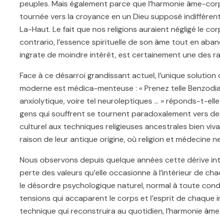
peuples. Mais également parce que l’harmonie âme-corps 
tournée vers la croyance en un Dieu supposé indifféren
La-Haut. Le fait que nos religions auraient négligé le corp
contrario, l’essence spirituelle de son âme tout en aban
ingrate de moindre intérêt, est certainement une des r
Face à ce désarroi grandissant actuel, l’unique solution 
moderne est médica-menteuse : « Prenez telle Benzodiaze
anxiolytique, voire tel neuroleptiques … » réponds-t-ell
gens qui souffrent se tournent paradoxalement vers des
culturel aux techniques religieuses ancestrales bien vi
raison de leur antique origine, où religion et médecine n
Nous observons depuis quelque années cette dérive intel
perte des valeurs qu’elle occasionne à l’intérieur de ch
le désordre psychologique naturel, normal à toute condi
tensions qui accaparent le corps et l’esprit de chaque in
technique qui reconstruira au quotidien, l’harmonie âm