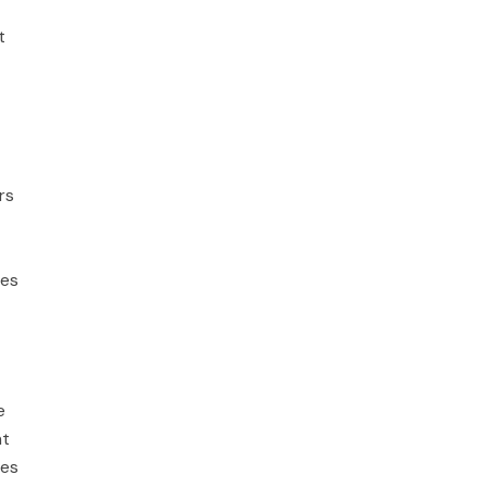
t
rs
tes
e
nt
les