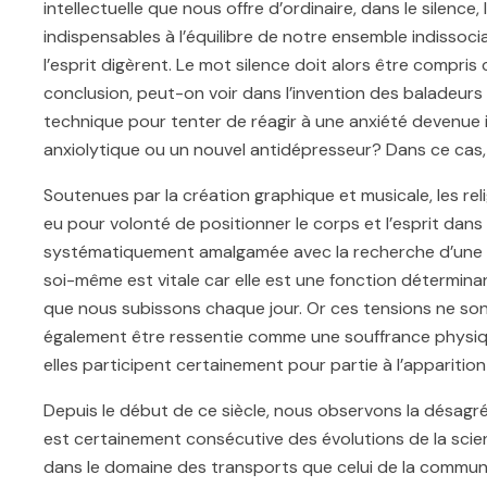
intellectuelle que nous offre d’ordinaire, dans le silence,
indispensables à l’équilibre de notre ensemble indisso
l’esprit digèrent. Le mot silence doit alors être comp
conclusion, peut-on voir dans l’invention des baladeurs
technique pour tenter de réagir à une anxiété deve
anxiolytique ou un nouvel antidépresseur? Dans ce c
Soutenues par la création graphique et musicale, les re
eu pour volonté de positionner le corps et l’esprit dans
systématiquement amalgamée avec la recherche d’une soi-
soi-même est vitale car elle est une fonction détermin
que nous subissons chaque jour. Or ces tensions ne so
également être ressentie comme une souffrance physique,
elles participent certainement pour partie à l’apparitio
Depuis le début de ce siècle, nous observons la désagr
est certainement consécutive des évolutions de la sci
dans le domaine des transports que celui de la communica