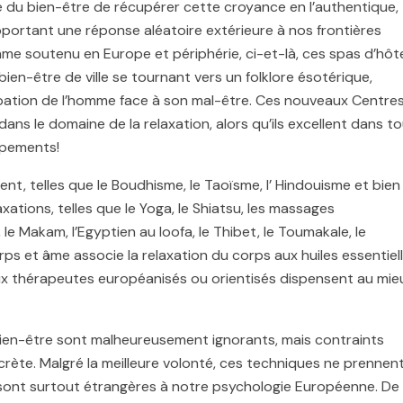
́ du bien-être de récupérer cette croyance en l’authentique,
ortant une réponse aléatoire extérieure à nos frontières
thme soutenu en Europe et périphérie, ci-et-là, ces spas d’hôt
en-être de ville se tournant vers un folklore ésotérique,
upation de l’homme face à son mal-être. Ces nouveaux Centre
dans le domaine de la relaxation, alors qu’ils excellent dans t
ipements!
ent, telles que le Boudhisme, le Taoïsme, l’ Hindouisme et bien
ations, telles que le Yoga, le Shiatsu, les massages
 le Makam, l’Egyptien au loofa, le Thibet, le Toumakale, le
orps et âme associe la relaxation du corps aux huiles essentiel
ux thérapeutes européanisés ou orientisés dispensent au mie
ien-être sont malheureusement ignorants, mais contraints
̀te. Malgré la meilleure volonté, ces techniques ne prennen
sont surtout étrangères à notre psychologie Européenne. De