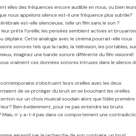
tent elles des fréquences encore audible en nous, ou bien leur
que nous appelons silence est-il une fréquence plus subtile?
́rébrale est-elle silencieuse, telle un film sans le son ?
ur prête l’oreille, les pensées semblent actives et bruyantes
 ou déplaire. Cette analogie avec le cinéma pourrait-elle nous
ns sonores tels que la radio, la télévision, les portables, sur
ieux, imaginez une bande sonore différente du film visionné!
nous vraiment ces données sonores intruses dans le silence d
contemporains s’obstruent leurs oreilles avec les deux
ntaient de se protéger du bruit en se bouchant les oreilles
ntion sur un choix musical soudain alors que l’idée première
rieur? Bien évidemment, pour ne pas entendre les bruits
? Mais, n’ y a-t-il pas dans ce comportement une contradicti
omme agressif par la recherche de son contraire, un bruit