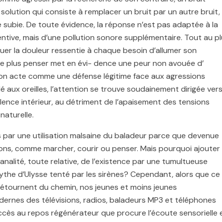
e solution qui consiste à remplacer un bruit par un autre bruit,
bie. De toute évidence, la réponse n’est pas adaptée à la
tentive, mais d’une pollution sonore supplémentaire. Tout au pl
́nuer la douleur ressentie à chaque besoin d’allumer son
e plus penser met en évi- dence une peur non avouée d’
nt son acte comme une défense légitime face aux agressions
́ aux oreilles, l’attention se trouve soudainement dirigée ver
 silence intérieur, au détriment de l’apaisement des tensions
naturelle.
 par une utilisation malsaine du baladeur parce que devenue
tions, comme marcher, courir ou penser. Mais pourquoi ajouter 
alité, toute relative, de l’existence par une tumultueuse
the d’Ulysse tenté par les sirènes? Cependant, alors que ce
détournent du chemin, nos jeunes et moins jeunes
nes des télévisions, radios, baladeurs MP3 et téléphones
ès au repos régénérateur que procure l’écoute sensorielle 