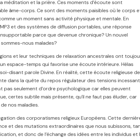
 la méditation et la prière. Ces moments d’écoute sont
ciable âme-corps. Ce sont des moments paisibles où le corps e
ris comme un moment sans activité physique et mentale. En
 MP3 et des systèmes de diffusion portables, une réponse
nue insupportable parce que devenue chronique? Un nouvel
as, sommes-nous malades?
ligions et leur techniques de relaxation ancestrales ont toujou
 un espace-temps qui favorise une écoute intérieure. Hélas
disant parole Divine. En réalité, cette écoute religieuse de
ante dans la quête du repos régulateur des tensions incessan
nt pas seulement d’ordre psychologique car elles peuvent
 certes subtile mais présente, qu’il ne faut pas éluder, car
n de nos maladies.
égation des corporatismes religieux Européens. Cette dernièr
ence et des mutations extraordinaires que nous subissons, ta
tion, et donc de l’échange des idées entre les individus et 