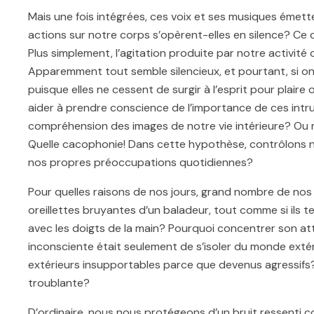
Mais une fois intégrées, ces voix et ses musiques émet
actions sur notre corps s’opèrent-elles en silence? Ce 
Plus simplement, l’agitation produite par notre activité ce
Apparemment tout semble silencieux, et pourtant, si on le
puisque elles ne cessent de surgir à l’esprit pour plaire
aider à prendre conscience de l’importance de ces intrusio
compréhension des images de notre vie intérieure? Ou m
Quelle cacophonie! Dans cette hypothèse, contrôlons 
nos propres préoccupations quotidiennes?
Pour quelles raisons de nos jours, grand nombre de nos 
oreillettes bruyantes d’un baladeur, tout comme si ils te
avec les doigts de la main? Pourquoi concentrer son atte
inconsciente était seulement de s’isoler du monde exté
extérieurs insupportables parce que devenus agressifs
troublante?
D’ordinaire, nous nous protégeons d’un bruit ressenti c