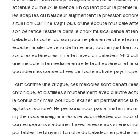
atténué ou mieux, le silence. En optant pour la premièr
les adeptes du baladeur augmentent la pression sonore su
situation! Car il ne s’agit plus d’une écoute musicale at
son bénéfice résidera dans le choix musical sensé atte
baladeur. Ecouter du son pour ne plus entendre et/ou n
écouter le silence venu de l’intérieur, tout en justifia
sonores extérieures. En effet, avec un baladeur MP3 colle
une mélodie intermédiaire entre le bruit extérieur et le
quotidiennes consécutives de toute activité psychique 
Tout comme une drogue, ces mélodies sont dénaturées
chronique, et distillées simultanément avec d’autre ac
la confusion? Mais pourquoi exalter en permanence la ban
agitation sonore? Ne pensons nous pas à l’instant au my
mythe nous enseigne à résister aux mélodies qui nous 
contemporains s’adonnent avec ivresse aux sirènes moder
portables. Le bruyant tumulte du baladeur empêche l’acc