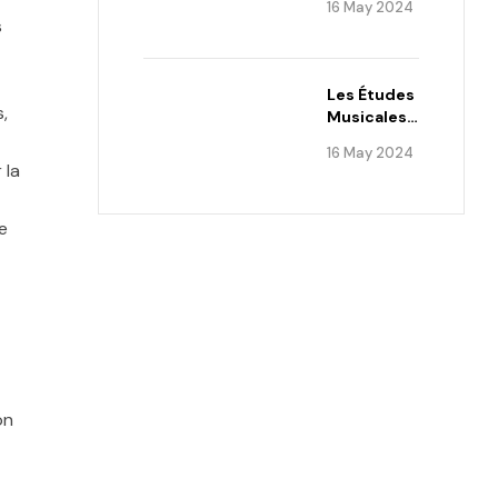
16 May 2024
s
Les Études
,
Musicales
De François
16 May 2024
Louche
 la
e
on