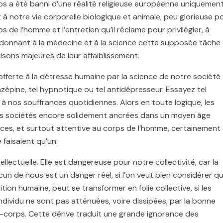
a été banni d’une réalité religieuse européenne uniquemen
t à notre vie corporelle biologique et animale, peu glorieuse p
s de l’homme et l’entretien qu’il réclame pour privilégier, à
donnant à la médecine et à la science cette supposée tâche
aisons majeures de leur affaiblissement.
offerte à la détresse humaine par la science de notre société
́pine, tel hypnotique ou tel antidépresseur. Essayez tel
e à nos souffrances quotidiennes. Alors en toute logique, les
 sociétés encore solidement ancrées dans un moyen âge
vaces, et surtout attentive au corps de l’homme, certainement
e faisaient qu’un.
lectuelle. Elle est dangereuse pour notre collectivité, car la
acun de nous est un danger réel, si l’on veut bien considérer q
tion humaine, peut se transformer en folie collective, si les
dividu ne sont pas atténuées, voire dissipées, par la bonne
e-corps. Cette dérive traduit une grande ignorance des