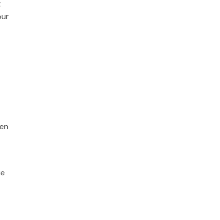
t
our
 en
ue