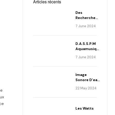
Articles récents
Des
Recherches
Concluantes
7 June 2024
D.A.S.S.P.M
Aquamusique
2023 Réduit
7 June 2024
Image
Sonore D’eau
Alexander
22 May 2024
́e
Lauterwasser
eux
nce
Les Watts